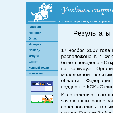
Главная
»
Спорт
»
Результаты соревнован
Главная
Результаты 
Новости
О нас
История
17 ноября 2007 года 
Лошади
расположена в г. Фок
Услуги
было проведено «Отк
Спорт
Конный театр
по конкуру». Орган
Контакты
молодежной политике
области, Федераци
поддержке КСК «Эклип
К сожалению, погод
заявленным ранее уч
соревновались тольк
Фокино Брянской облас