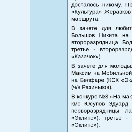
досталось никому. 
«Культура» Жеравков
маршрута.
В зачете для любит
Большов Никита на 
второразрядница Бод
третье - второразр
«Казачок»).
В зачете для молоды
Максим на Мобильной 
на Белфаре (КСК «Экл
(ч/в Разиньков).
В конкуре №3 «На мак
кмс Юсупов Эдуард 
перворазрядницы Л
«Эклипс»), третье 
«Эклипс»).