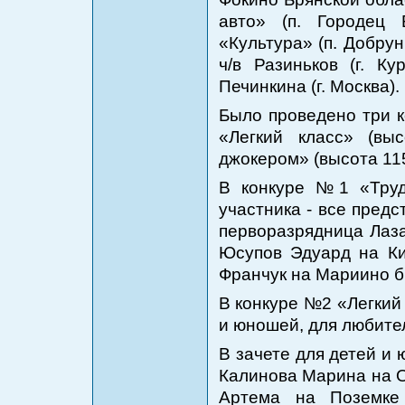
авто» (п. Городец
«Культура» (п. Добрун
ч/в Разиньков (г. К
Печинкина (г. Москва).
Было проведено три к
«Легкий класс» (в
джокером» (высота 115
В конкуре №1 «Труд
участника - все пред
перворазрядница Лаза
Юсупов Эдуард на Кип
Франчук на Мариино б
В конкуре №2 «Легкий 
и юношей, для любите
В зачете для детей и
Калинова Марина на О
Артема на Поземке 