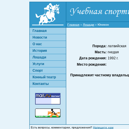
Главная
»
Лошади
»
Юникон
Главная
Новости
О нас
Порода:
латвийская
История
Масть:
гнедая
Лошади
Дата рождения:
1992 г.
Услуги
Место рождения:
Спорт
Принадлежит частному владельц
Конный театр
Контакты
Есть вопросы, комментарии, предложения?
Напишите нам