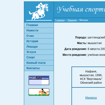
Главная
»
Лошади
»
Моника
Главная
Новости
О нас
Порода:
шетлендский
История
Масть:
мышастая
Лошади
Дата рождения:
8 августа 200
Услуги
Место рождения:
учебная ко
Спорт
Конный театр
Контакты
Нафаня,
мышастая, 1996,
КСК "Вертикаль"
Обниский район
Маркиза