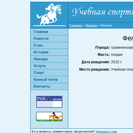
Главная
»
Лошади
»
Фелиса
Главная
Фел
Новости
О нас
Порода:
тракененска
История
Масть:
гнедая
Лошади
Дата рождения:
2015 г.
Услуги
Место рождения:
Учебная спо
Спорт
Конный театр
Контакты
Есть вопросы, комментарии, предложения?
Напишите нам